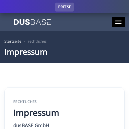
PREISE
Tog
nav
Startseite
›
rechtliches
Impressum
RECHTLICHES
Impressum
dusBASE GmbH