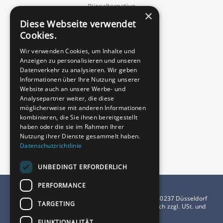
Büroalternative
×
Geschäftsadresse
Diese Webseite verwendet
Blog
Cookies.
Kostenvergleich
Wir verwenden Cookies, um Inhalte und
Virtuelle Geschäftsadresse
Anzeigen zu personalisieren und unseren
Datenverkehr zu analysieren. Wir geben
Branchen
Informationen über Ihre Nutzung unserer
Website auch an unsere Werbe- und
Immobilienmakler
Analysepartner weiter, die diese
Freelancer
möglicherweise mit anderen Informationen
Startups
kombinieren, die Sie ihnen bereitgestellt
E-Commerce
haben oder die sie im Rahmen Ihrer
Nutzung ihrer Dienste gesammelt haben.
Digitale Nomaden
Datenschutzrichtlinie
UNBEDINGT ERFORDERLICH
PERFORMANCE
dusBASE GmbH | Grafenberger Allee 277–287 | 40237 Düsseldorf
TARGETING
© 2024 dusBASE GmbH | Alle Preise verstehen sich zzgl. USt. und
richten sich an Unternehmen.
FUNKTIONALITÄT