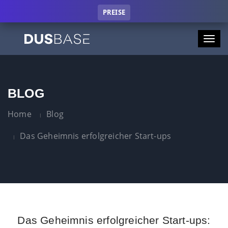
PREISE
Tog
navi
BLOG
Home
Blog
Das Geheimnis erfolgreicher Start-ups
Das Geheimnis erfolgreicher Start-ups: