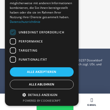
Branchen
möglicherweise mit anderen Informationen
Immobilienmakler
kombinieren, die Sie ihnen bereitgestellt
haben oder die sie im Rahmen Ihrer
Freelancer
Nutzung ihrer Dienste gesammelt haben.
Startups
Datenschutzrichtlinie
E-Commerce
Digitale Nomaden
UNBEDINGT ERFORDERLICH
PERFORMANCE
TARGETING
FUNKTIONALITÄT
dusBASE GmbH | Grafenberger Allee 277–287 | 40237 Düsseldorf
© 2024 dusBASE GmbH | Alle Preise verstehen sich zzgl. USt. und
richten sich an Unternehmen.
ALLE AKZEPTIEREN
ALLE ABLEHNEN
DETAILS ANZEIGEN
POWERED BY COOKIESCRIPT
ANRUFEN
WHATSAPP
E-MAIL