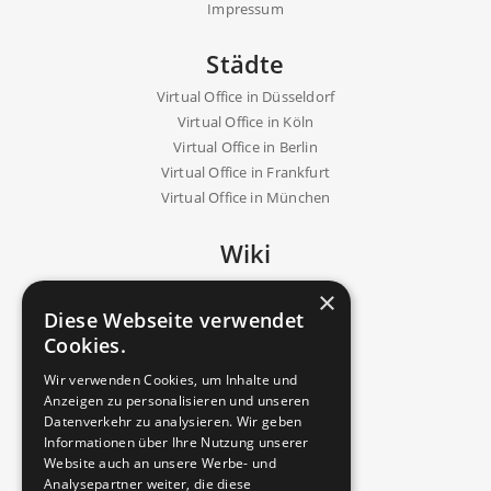
Impressum
Städte
Virtual Office in Düsseldorf
Virtual Office in Köln
Virtual Office in Berlin
Virtual Office in Frankfurt
Virtual Office in München
Wiki
Fachbegriffe
×
Virtual Office erklärt
Diese Webseite verwendet
Büroalternative
Cookies.
Geschäftsadresse
Wir verwenden Cookies, um Inhalte und
Blog
Anzeigen zu personalisieren und unseren
Kostenvergleich
Datenverkehr zu analysieren. Wir geben
Virtuelle Geschäftsadresse
Informationen über Ihre Nutzung unserer
Website auch an unsere Werbe- und
Analysepartner weiter, die diese